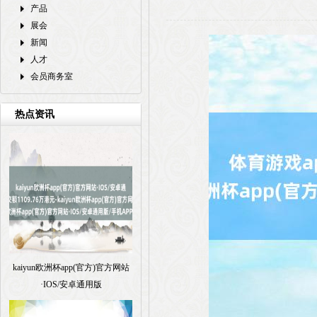
产品
展会
新闻
人才
会员商务室
热点资讯
kaiyun欧洲杯app(官方)官方网站
·IOS/安卓通用版