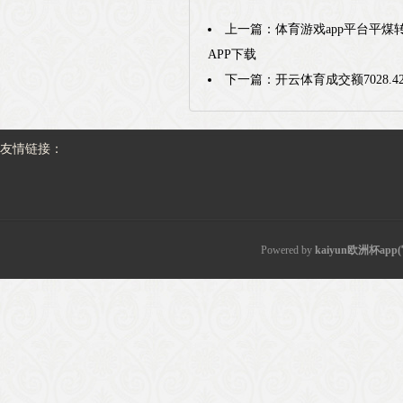
上一篇：
体育游戏app平台平煤转债
APP下载
下一篇：
开云体育成交额7028.4
友情链接：
Powered by
kaiyun欧洲杯ap