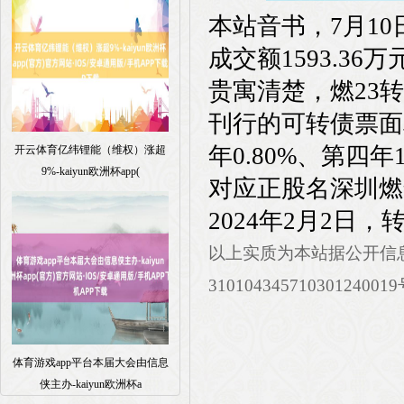
本站音书，7月10日
成交额1593.36
贵寓清楚，燃23转
刊行的可转债票面利
年0.80%、第四年
开云体育亿纬锂能（维权）涨超
9%-kaiyun欧洲杯app(
对应正股名深圳燃
2024年2月2日，
以上实质为本站据公开信息
3101043457103012
体育游戏app平台本届大会由信息
侠主办-kaiyun欧洲杯a