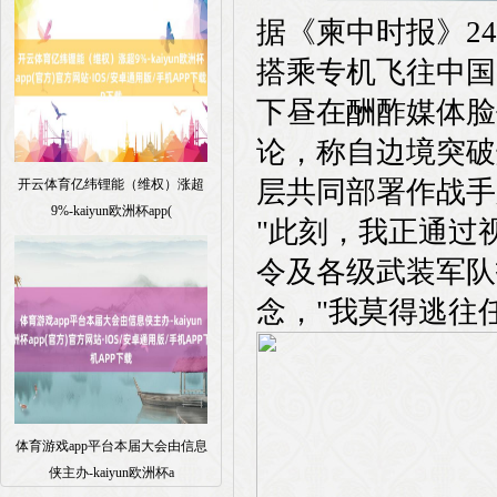
据《柬中时报》2
搭乘专机飞往中国
下昼在酬酢媒体脸
论，称自边境突破
层共同部署作战手
开云体育亿纬锂能（维权）涨超
9%-kaiyun欧洲杯app(
"此刻，我正通过
令及各级武装军队
念，"我莫得逃往
体育游戏app平台本届大会由信息
侠主办-kaiyun欧洲杯a