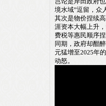
岂论是岸田政府也
境水域”逗留，众
其次是物价捏续高
涯资本大幅上升，
费税等惠民顺序捏
同期，政府却酣醉于
元猛增至2025年的
动怒。