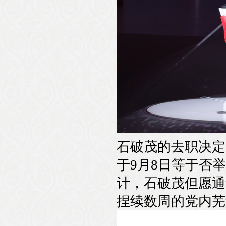
石破茂的去职决定
于9月8日等于否
计，石破茂但愿通
捏续数周的党内芜