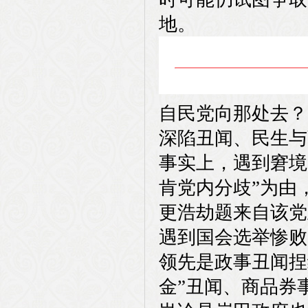
地。
自民党向那处去？
深陷丑闻、民生与
事实上，遇到窘境
肯党内分歧”为由
更浩劫题来自该党
遇到国会选举惨败
领先是政事丑闻捏
金”丑闻、商品券