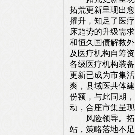
拓荒更新呈现出愈
擢升，知足了医疗
床趋势的升级需求
和恒久国债解救外
及医疗机构自筹资
各级医疗机构装备
更新已成为市集活
爽，县域医共体建
份额，与此同期，
动，合座市集呈现
风险领导。拓荒
站，策略落地不足