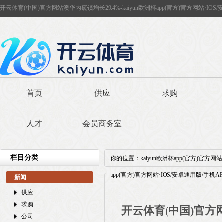
开云体育(中国)官方网站澳华内窥镜增长29.4%-kaiyun欧洲杯app(官方)官方网站·IOS
首页
供应
求购
人才
会员商务室
栏目分类
你的位置：
kaiyun欧洲杯app(官方)官方网
app(官方)官方网站·IOS/安卓通用版/手机A
新闻
供应
求购
开云体育(中国)官方网站
公司