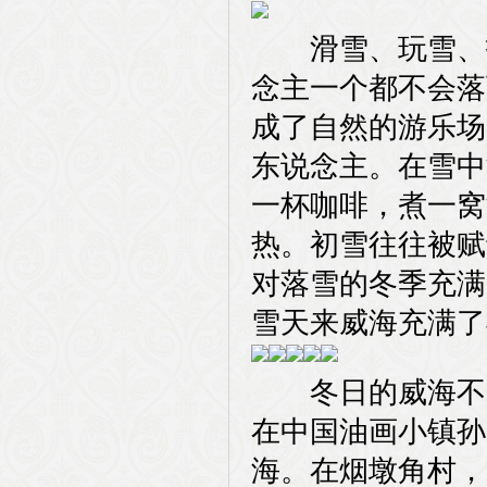
滑雪、玩雪、打
念主一个都不会落
成了自然的游乐场
东说念主。在雪中
一杯咖啡，煮一窝
热。初雪往往被赋
对落雪的冬季充满
雪天来威海充满了
冬日的威海不同
在中国油画小镇孙
海。在烟墩角村，