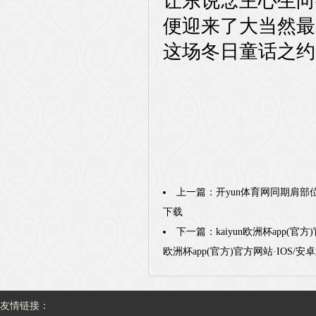
让东说念主心生向
便迎来了大当然最
这场冬日童话之约
上一篇：
开yun体育网同期肩部位置
下载
下一篇：
kaiyun欧洲杯app(
欧洲杯app(官方)官方网站·IOS/安
友情链接：