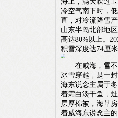
海上，满天吹过玉
冷空气南下时，低
直，对冷流降雪产
山东半岛北部地区
高达80%以上。
积雪深度达74厘
在威海，雪不是
冰雪穿越，是一封
海东说念主属于冬
着霜白淡干鱼，灶
层厚棉被，海草房
着威海东说念主的