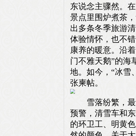
东说念主骤然。在
景点里围炉煮茶，
出多条冬季旅游清
体验情怀，也不错
康养的暖意。沿着
门不雅天鹅”的海
地。如今，“冰雪
张柬帖。
雪落纷繁，最动
预警，清雪车和东
的环卫工、明黄色
然的颜色。关于大