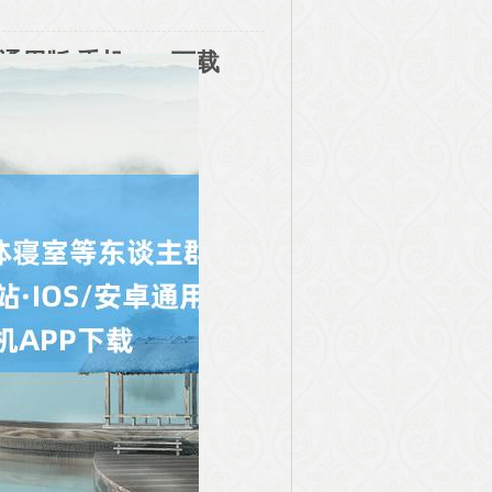
安卓通用版/手机APP下载