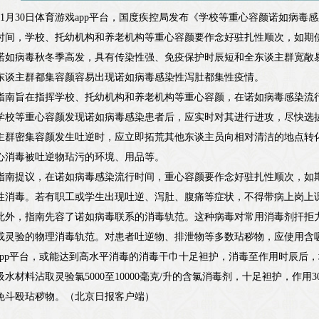
月30日体育游戏app平台，国度疾控局发布《学校等重心容颜诺如病毒
时间，学校、托幼机构和养老机构等重心容颜要作念好驻扎性顺次，如期
病毒秋冬季高发，具有传染性强、免疫保护时辰短和全东谈主群宽敞易
东谈主群都集容颜容易出现诺如病毒感染性泻肚都集性疫情。
旨在指挥学校、托幼机构和养老机构等重心容颜，在诺如病毒感染流行
学校等重心容颜发现诺如病毒感染患者后，应实时对其进行进攻，尽快选
主群密集容颜发生吐逆时，应立即拓荒其他东谈主员向相对清洁的地点转
心消毒被吐逆物玷污的环境、用品等。
提议，在诺如病毒感染流行时间，重心容颜要作念好驻扎性顺次，如期
性消毒。若有职工或学生出现吐逆、泻肚、腹痛等症状，不得带病上岗上
，指南先容了诺如病毒联系的消毒轨范。这种病毒对常用消毒剂扞拒力
或灵验的物理消毒轨范。对患者吐逆物、排泄物等多数玷秽物，应使用含
app平台，或能达到高水平消毒的消毒干巾十足袒护，消毒至作用时辰后
吸水材料沾取灵验氯5000至10000毫克/升的含氯消毒剂，十足袒护，作
免斗殴玷秽物。（北京日报客户端）