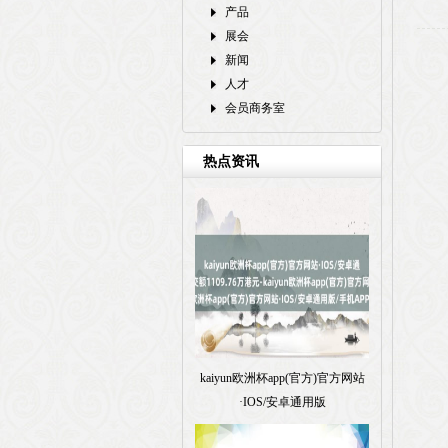
产品
展会
新闻
人才
会员商务室
热点资讯
kaiyun欧洲杯app(官方)官方网站
·IOS/安卓通用版