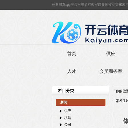
体育游戏app平台当患者在教室或集体寝室等东谈主群密集
首页
供应
人才
会员商务室
栏目分类
你的位
颜发生吐
新闻
供应
求购
公司