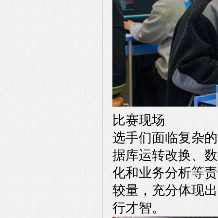
比赛现场
选手们面临复杂的
据库运转改换、数
化和业务分析等责
较量，充分体现出
行才智。