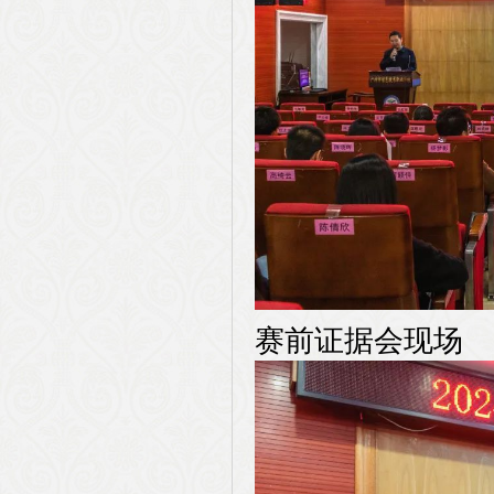
赛前证据会现场