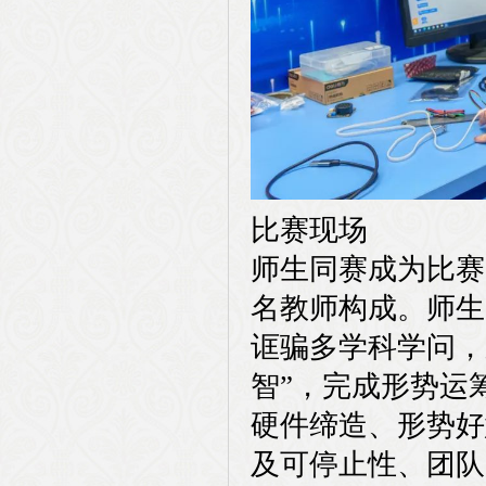
比赛现场
师生同赛成为比赛
名教师构成。师生
诓骗多学科学问，
智”，完成形势运
硬件缔造、形势好
及可停止性、团队