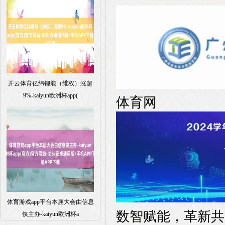
开云体育亿纬锂能（维权）涨超
9%-kaiyun欧洲杯app(
体育网
体育游戏app平台本届大会由信息
数智赋能，革新共
侠主办-kaiyun欧洲杯a