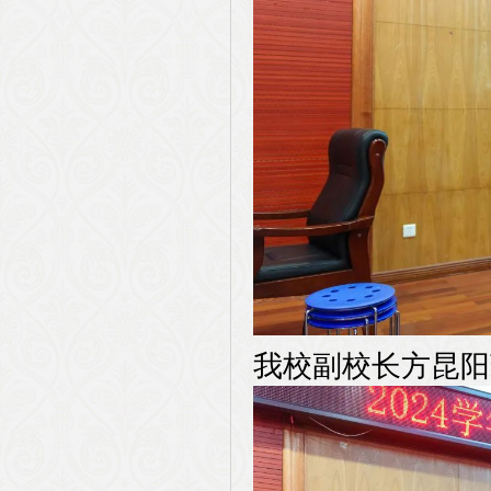
我校副校长方昆阳