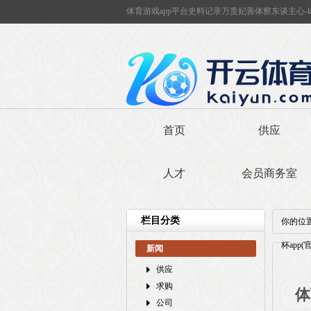
体育游戏app平台史料记录万贵妃善体察东谈主心-kaiy
首页
供应
人才
会员商务室
栏目分类
你的位
杯app
新闻
供应
求购
体
公司