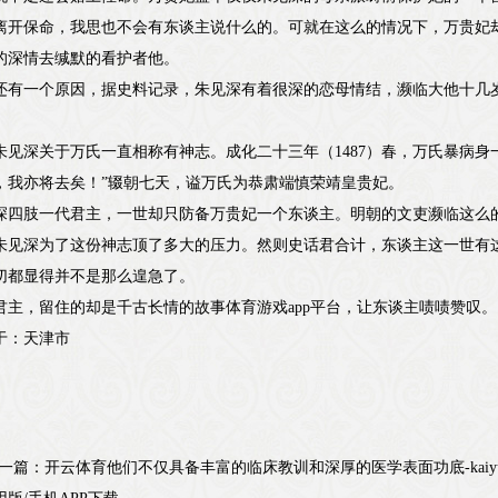
离开保命，我思也不会有东谈主说什么的。可就在这么的情况下，万贵妃
的深情去缄默的看护者他。
还有一个原因，据史料记录，朱见深有着很深的恋母情结，濒临大他十几
朱见深关于万氏一直相称有神志。成化二十三年（1487）春，万氏暴病身
，我亦将去矣！”辍朝七天，谥万氏为恭肃端慎荣靖皇贵妃。
深四肢一代君主，一世却只防备万贵妃一个东谈主。明朝的文吏濒临这么
朱见深为了这份神志顶了多大的压力。然则史话君合计，东谈主这一世有
切都显得并不是那么遑急了。
君主，留住的却是千古长情的故事体育游戏app平台，让东谈主啧啧赞叹。
于：天津市
一篇：
开云体育他们不仅具备丰富的临床教训和深厚的医学表面功底-kaiyun欧