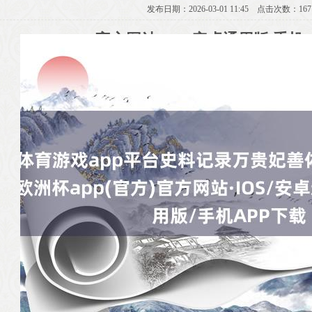
发布日期：2026-03-01 11:45 点击次数：167
官方网站·IOS/安卓通用版/手机