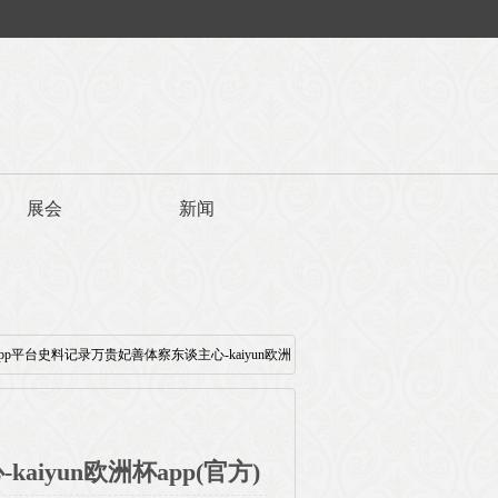
展会
新闻
pp平台史料记录万贵妃善体察东谈主心-kaiyun欧洲
iyun欧洲杯app(官方)