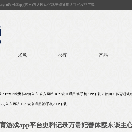
un欧洲杯app(官方)官方网站·IOS/安卓通用版/手机APP下载
求购
公司
产品
置：
kaiyun欧洲杯app(官方)官方网站·IOS/安卓通用版/手机APP下载
>
新闻
> 体育游戏a
(官方)官方网站·IOS/安卓通用版/手机APP下载
育游戏app平台史料记录万贵妃善体察东谈主心-ka