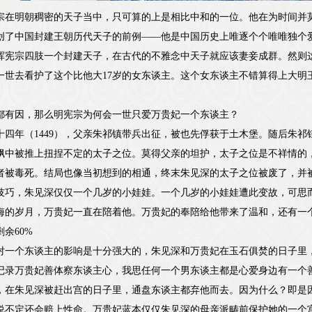
宗在明朝稠密的天子当中，只可算的上是相比中和的一位。他在为时间并
创了中国封建王朝历代天子的前例——他是中国历史上唯逐个个唯唯独个
挥宪宗四肢一个封建天子，在古代的不雅念中天子就应该妻妾成群。然则
一世去看护了这个比他大17岁的女东谈主。这个女东谈主不错算得上大明
都有因，那么明宪宗为何会一世只爱万贵妃一个东谈主？
十四年（1449），父亲朱祁镇带兵出征，被也先俘获于土木堡。随后朱
飖中被推上扭捏不定的太子之位。莫得父亲的坦护，太子之位是不祥情的
者被毒死。结局也像当初想到的相通，终末朱见深的太子之位被废了，并
技巧，朱见深仅仅一个几岁的小娃娃。一个几岁的小娃娃遭此变故，可思
晦的岁月，万贵妃一直在陪着他。万贵妃的奉陪给他带来了温和，还有一
剩余60%
对一个东谈主的影响是十分强大的，朱见深和万贵妃在玉石俱焚的日子里
记录万贵妃善体察东谈主心，我思任何一个男东谈主都是心爱身边有一个
，在朱见深被赶出宫的日子里，通盘东谈主都弃他而去。因为什么？即是
说不定还会赔上性命。万贵妃蓝本仅仅朱见深的母亲派畴前保护她的一个