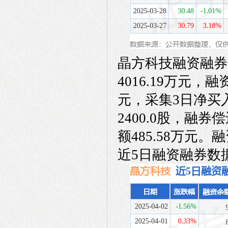
晶方科技融资融券
4016.19万元，融
元，采集3日净买入
2400.0股，融券
额485.58万元。
近5日融资融券数