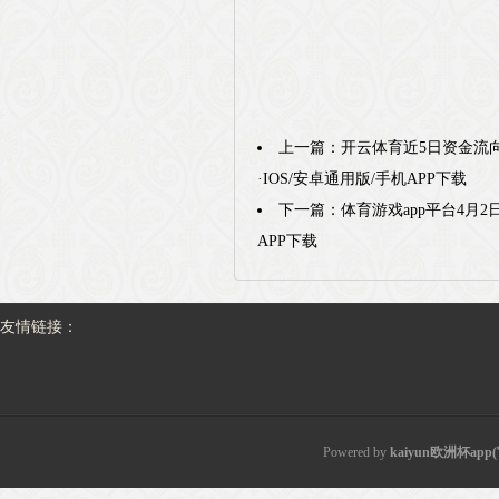
上一篇：
开云体育近5日资金流向
·IOS/安卓通用版/手机APP下载
下一篇：
体育游戏app平台4月2日
APP下载
友情链接：
Powered by
kaiyun欧洲杯ap