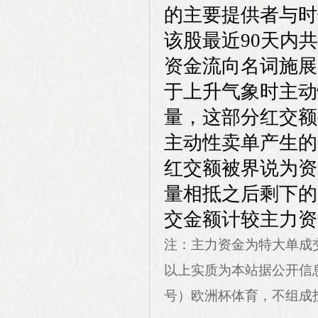
的主要提供者与时
该股最近90天内
资金流向名词施展
于上升气象时主动
量，这部分红交额
主动性卖单产生的
红交额被界说为资
量相抵之后剩下的
交金额计较主力资
注：主力资金为特大单成
以上实质为本站据公开信息整理
号）欧洲杯体育，不组成