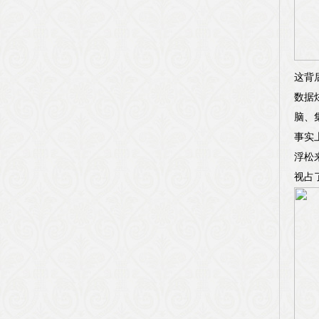
这背
数据
脑、
事实
浮松
视占