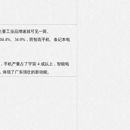
主要工业品增速就可见一斑。
.4%、34.0%，而智高手机、条记本电
3，手机产量占了宇宙 4 成以上，智能电
业，体现了广东强壮的新动能。