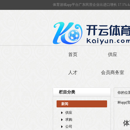
体育游戏app平台广东民营企业出进口增长 17.1%-ka
首页
供应
人才
会员商务室
栏目分类
你的位
杯app
新闻
供应
求购
体
公司