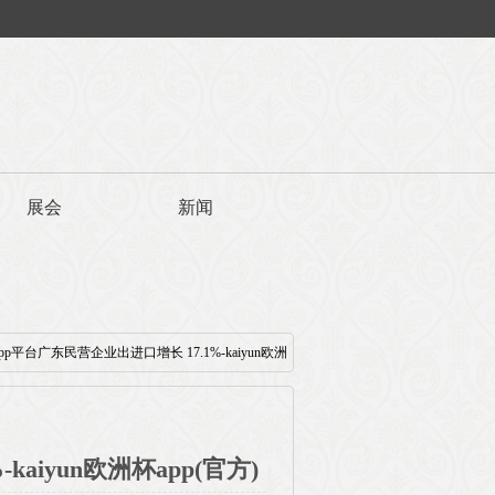
展会
新闻
pp平台广东民营企业出进口增长 17.1%-kaiyun欧洲
aiyun欧洲杯app(官方)