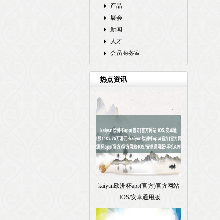
产品
展会
新闻
人才
会员商务室
热点资讯
kaiyun欧洲杯app(官方)官方网站
·IOS/安卓通用版