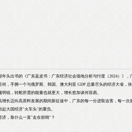
据年头出书的《广东蓝皮书：广东经济社会场地分析与忖度（2024）》，广东全年
若何，手脚一个与俄罗斯、韩国、澳大利亚 GDP 总量尽头的经济大省，
越明锐，转舵所需的能量也就更大，增长愈加谈何容易。
高增长迈向高质料发展的期间新征途中，广东的每一分进取迫害，每一次挺
担起大国经济"火车头"的重负。
经济，靠什么一直"走在前哨"？