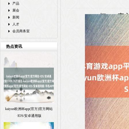
产品
展会
杯app(官
新闻
人才
会员商务室
热点资讯
kaiyun欧洲杯app(官方)官方网站
·IOS/安卓通用版