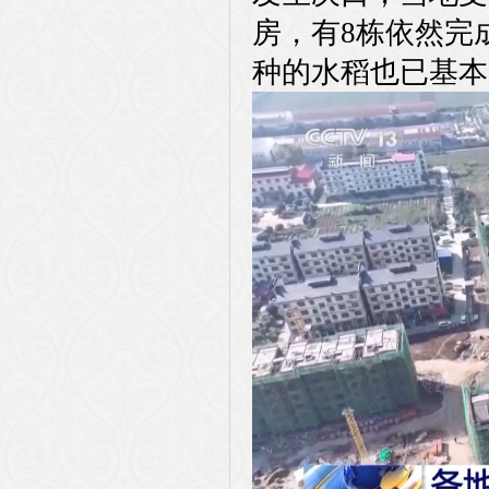
房，有8栋依然完
种的水稻也已基本