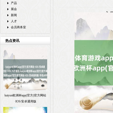
产品
展会
方
新闻
人才
会员商务室
热点资讯
kaiyun欧洲杯app(官方)官方网站
·IOS/安卓通用版