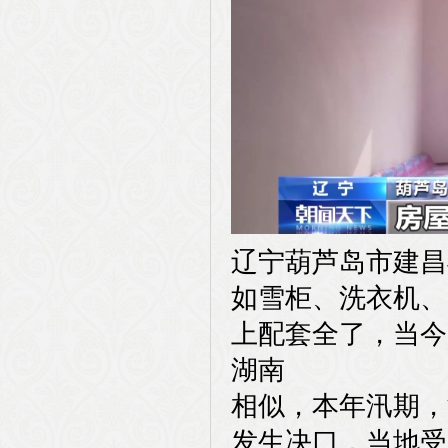
辽宁葫芦岛市建昌
如雪柜、洗衣机、
上配套全了，当今
湖南
相似，本年汛期，
发生决口，当地受