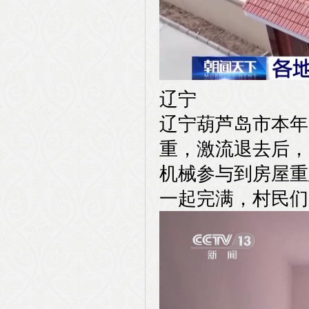
辽宁
辽宁葫芦岛市本年
重，激流退去后，当
机械参与到房屋重
一起完满，村民们