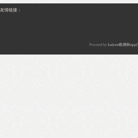
友情链接：
Powered by
kaiyun欧洲杯ap