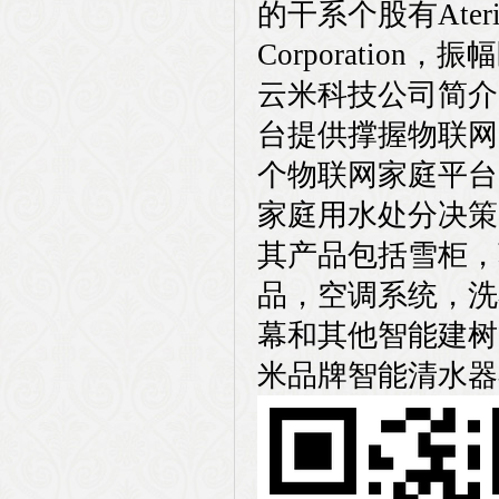
的干系个股有Aterian,
Corporation，
云米科技公司简介
台提供撑握物联网
个物联网家庭平台
家庭用水处分决策
其产品包括雪柜，
品，空调系统，洗
幕和其他智能建树
米品牌智能清水器