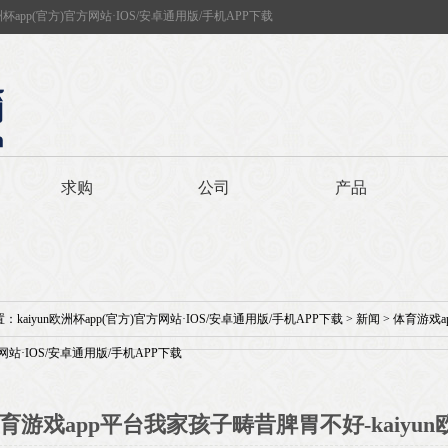
杯app(官方)官方网站·IOS/安卓通用版/手机APP下载
求购
公司
产品
置：
kaiyun欧洲杯app(官方)官方网站·IOS/安卓通用版/手机APP下载
>
新闻
> 体育游戏a
网站·IOS/安卓通用版/手机APP下载
育游戏app平台我家孩子畴昔脾胃不好-kaiyun