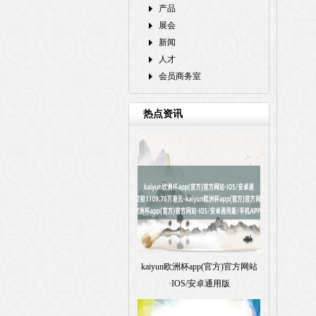
产品
展会
新闻
人才
会员商务室
热点资讯
kaiyun欧洲杯app(官方)官方网站
·IOS/安卓通用版