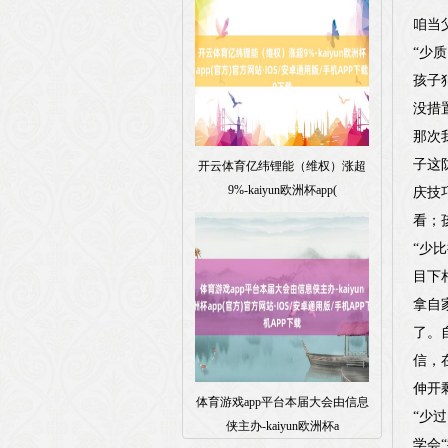
咱当
“少质
孩子
没措
那次
子这
开云体育亿纬锂能（维权）涨超
9%-kaiyun欧洲杯app(
庆技
看；
“少比
目下
拿自
了。
信，
伸开
体育游戏app平台本届大会由信息
“少过
侠主办-kaiyun欧洲杯a
学会