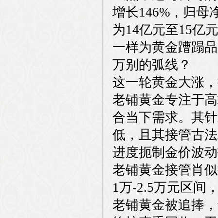
增长146%，归母
为14亿元至15亿元
一样为黄金蹧蹋品
万别的弧线？
这一轮黄金大涨，
老铺黄金专注于高
合当下需求。其针
低，且其接管古法
进度扼制金价波动
老铺黄金接管肖似
1万-2.5万元区
老铺黄金被追捧，