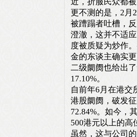
近，折服民众都被
更不测的是，2月2
被蹧蹋者吐槽，反
澄澈，这并不适应
度被质疑为炒作。
金的东谈主确实更
二级阛阓也给出了
17.10%。
自前年6月在港交
港股阛阓，破发征
72.84%。如今
500港元以上的
虽然，这与公司的