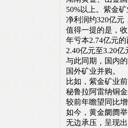
50%以上。紫金矿
净利润约320亿
值得一提的是，收
年亏本2.74亿元
2.40亿元至3.20
与此同期，国内的
国外矿业并购。
比如，紫金矿业前
秘鲁拉阿雷纳铜金
较前年瞻望同比增
如今，黄金阛阓举
无边承压，呈现出