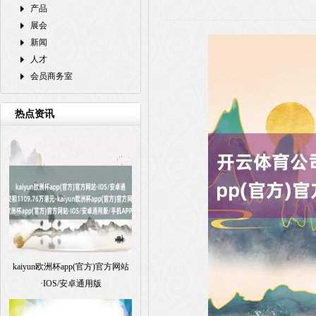
产品
展会
新闻
人才
会员商务室
热点资讯
kaiyun欧洲杯app(官方)官方网站
·IOS/安卓通用版