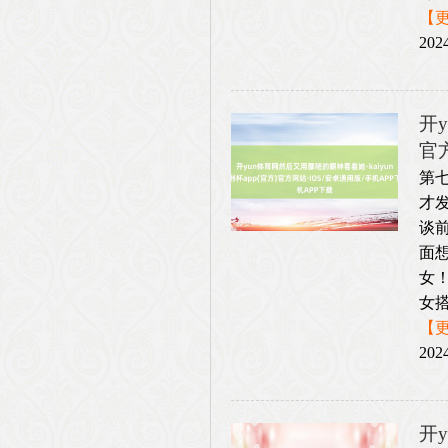
【更
202
开
官
第
才
谈
面
女
女搭
【更
202
开