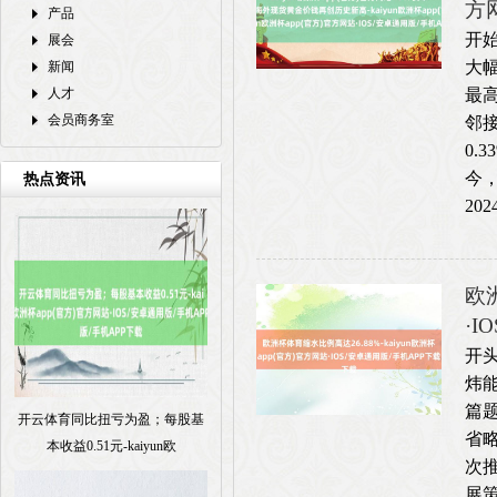
方
产品
开始
展会
大幅
新闻
人才
最高
会员商务室
邻接
0.
今，伦
热点资讯
202
欧洲
·I
开头
炜能
篇
开云体育同比扭亏为盈；每股基
省略
本收益0.51元-kaiyun欧
次
展策