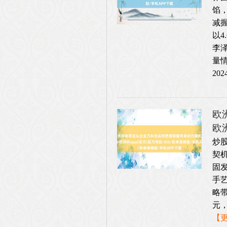
馅，
减握
以4
李
量情况
202
欧
欧
炒
契
固
手
略
元，
【更