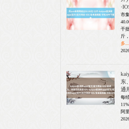
·I
市集
40
干批
斤，
多..
202
ka
东、
通
每
11
阿里
202