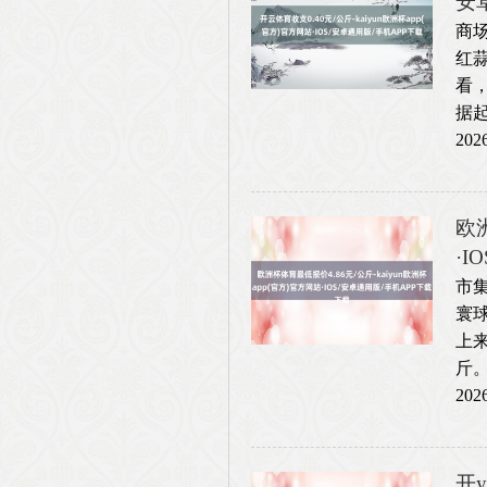
安
商场
红蒜
看，
据起
202
欧洲
·I
市集
寰
上来
斤。
202
开y