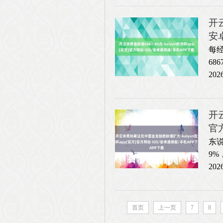
开云
安
每
6867
202
开
官
东
9%，
202
首页
上一页
7
8