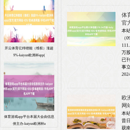
体育
官
本站
（0
11
开云体育亿纬锂能（维权）涨超
万股
9%-kaiyun欧洲杯app(
已刊
事立
202
欧
网
本站
体育游戏app平台本届大会由信息
昔日
侠主办-kaiyun欧洲杯a
获南