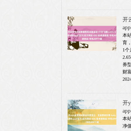
开
ap
本站
育，
1个
2.
券
财富
202
开
ap
本站
净值