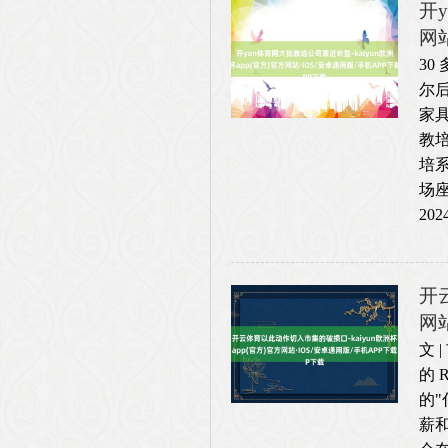
开
网
3
尔
家具
教
培
场座
202
开
网
文 
的 
的"
薪和