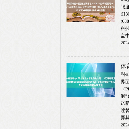
限度
(H
(6
科技
盘中
202
体
杯a
界面
（P
润
诺
唑
弄其
202