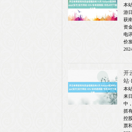
本站
游日
获南
资金
电
价发展
202
开
站·
本站
来日
中，
抓有
控
票和个