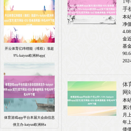
1年
手
本站
净值
4.
金
基
开云体育亿纬锂能（维权）涨超
90.
9%-kaiyun欧洲杯app(
202
体育
网
本站
累计
月上
体育游戏app平台本届大会由信息
年上
侠主办-kaiyun欧洲杯a
债