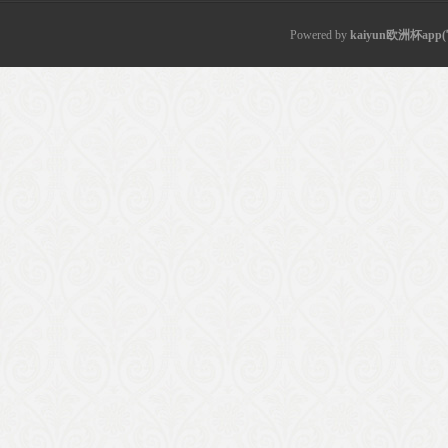
Powered by
kaiyun欧洲杯ap