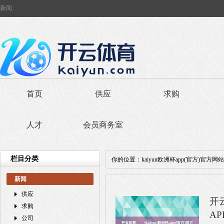
新闻
首页
供应
求购
人才
会员商务室
栏目分类
你的位置：
kaiyun欧洲杯app(官方)官方网
新闻
供应
开云
求购
A
公司