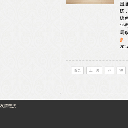
国
练
棕
坐
局条
多..
202
首页
上一页
97
98
友情链接：