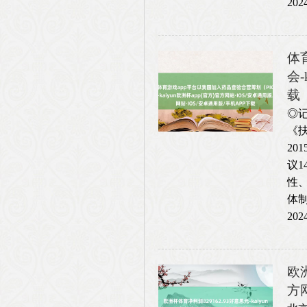
202
体
会-
载
◎记
《
2
议
性
体制
202
欧洲
方